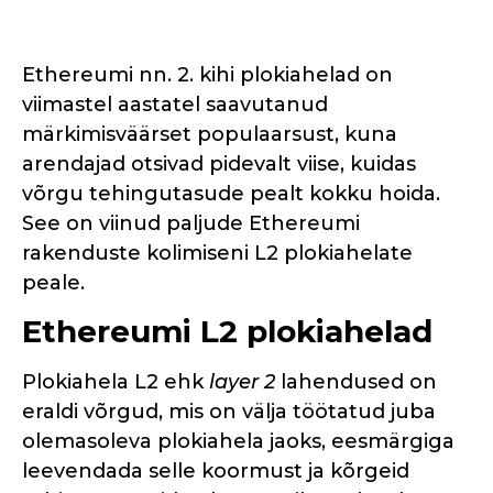
Ethereumi nn. 2. kihi plokiahelad on
viimastel aastatel saavutanud
märkimisväärset populaarsust, kuna
arendajad otsivad pidevalt viise, kuidas
võrgu tehingutasude pealt kokku hoida.
See on viinud paljude Ethereumi
rakenduste kolimiseni L2 plokiahelate
peale.
Ethereumi L2 plokiahelad
Plokiahela L2 ehk
layer 2
lahendused on
eraldi võrgud, mis on välja töötatud juba
olemasoleva plokiahela jaoks, eesmärgiga
leevendada selle koormust ja kõrgeid