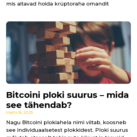
mis aitavad hoida krüptoraha omandit
Bitcoini ploki suurus – mida
see tähendab?
märts 16, 2025
Nagu Bitcoini plokiahela nimi viitab, koosneb
see individuaalsetest plokkidest. Ploki suurus