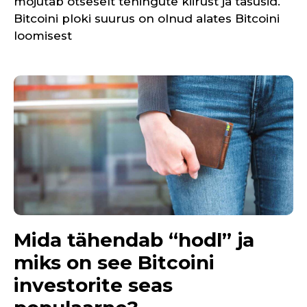
mõjutab otseselt tehingute kiirust ja tasusid.
Bitcoini ploki suurus on olnud alates Bitcoini
loomisest
Mida tähendab “hodl” ja
miks on see Bitcoini
investorite seas