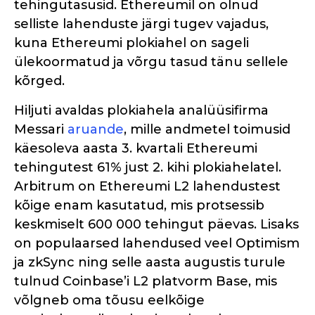
tehingutasusid. Ethereumil on olnud
selliste lahenduste järgi tugev vajadus,
kuna Ethereumi plokiahel on sageli
ülekoormatud ja võrgu tasud tänu sellele
kõrged.
Hiljuti avaldas plokiahela analüüsifirma
Messari
aruande
, mille andmetel toimusid
käesoleva aasta 3. kvartali Ethereumi
tehingutest 61% just 2. kihi plokiahelatel.
Arbitrum on Ethereumi L2 lahendustest
kõige enam kasutatud, mis protsessib
keskmiselt 600 000 tehingut päevas. Lisaks
on populaarsed lahendused veel Optimism
ja zkSync ning selle aasta augustis turule
tulnud Coinbase’i L2 platvorm Base, mis
võlgneb oma tõusu eelkõige