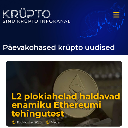
Päevakohased krüpto uudised
L2 plokiahelad haldavad
enamiku Ethereumi
tehingutest
11. oktoober 2023
Madis