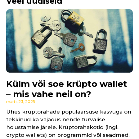
Veel uudiseid
Külm või soe krüpto wallet
– mis vahe neil on?
märts 23, 2025
Ühes krüptorahade populaarsuse kasvuga on
tekkinud ka vajadus nende turvalise
hoiustamise järele. Krüptorahakotid (ingl.
crypto wallets) on programmid või seadmed,