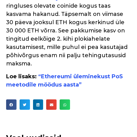
ringluses olevate coinide kogus taas
kasvama hakanud. Täpsemalt on viimase
30 päeva jooksul ETH kogus kerkinud üle
30 000 ETH võrra. See pakkumise kasv on
tingitud eelkõige 2. kihi plokiahelate
kasutamisest, mille puhul ei pea kasutajad
põhivõrgus enam nii palju tehingutasusid
maksma.
Loe lisaks:
“Ethereumi üleminekust PoS
meetodile möödus aasta”