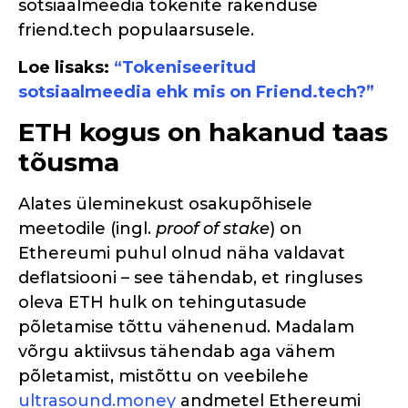
sotsiaalmeedia tokenite rakenduse
friend.tech populaarsusele.
Loe lisaks:
“Tokeniseeritud
sotsiaalmeedia ehk mis on Friend.tech?”
ETH kogus on hakanud taas
tõusma
Alates üleminekust osakupõhisele
meetodile (ingl.
proof of stake
) on
Ethereumi puhul olnud näha valdavat
deflatsiooni – see tähendab, et ringluses
oleva ETH hulk on tehingutasude
põletamise tõttu vähenenud. Madalam
võrgu aktiivsus tähendab aga vähem
põletamist, mistõttu on veebilehe
ultrasound.money
andmetel Ethereumi